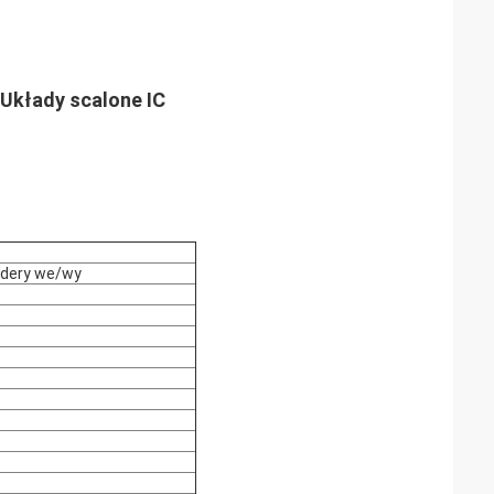
Układy scalone IC
ndery we/wy