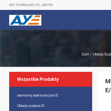
AYE TECHNOLOGY CO., LIMITED
Dom
/
Układy Sca
Wszystkie Produkty
M
E
elementy elektroniczne IC
Układy scalone IC