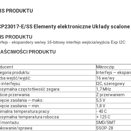
IS PRODUKTU
P23017-E/SS Elementy elektroniczne Układy scalone 
IS PRODUKTU
erfejs - ekspandery we/wy 16-bitowy interfejs wejścia/wyjścia Exp I2C
AŚCIWOŚCI PRODUKTU
ducent:
Mikroczip
egoria produktu:
Interfejs — ekspa
zba wejść/wyjść:
16 we/wy
 interfejsu:
I2C, szeregowy
symalna częstotliwość zegara:
1,7 MHz
ście przerwania:
Z przerwaniem
ięcie zasilania — maks.:
5,5 V
ięcie zasilania — min.:
1,8 V
imalna temperatura pracy:
- 40 C
symalna temperatura robocza:
+ 125 C
l montażu:
SMD/SMT
kowanie/sprawa:
SSOP-28