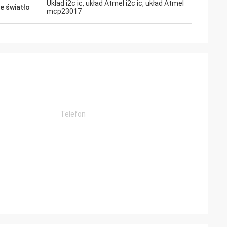
Układ i2c ic, układ Atmel i2c ic, układ Atmel
e światło
mcp23017