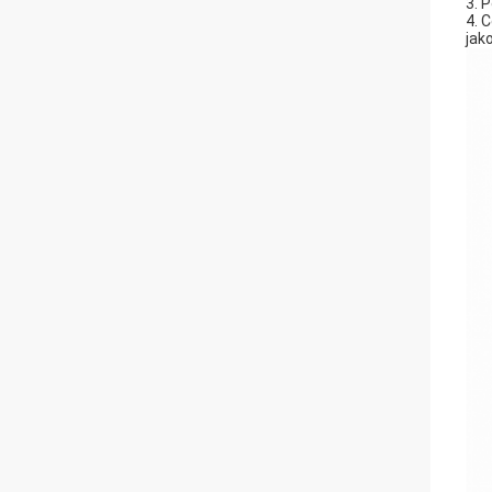
3. 
4. 
jak