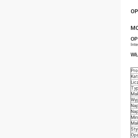
OP
MC
OP
Int
WŁ
Pro
Kat
Lic
Typ
Mak
Wyj
Nap
Nap
Min
Mak
Sty
Opa