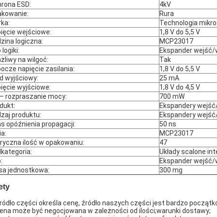
rona ESD:
4kV
kowanie:
Rura
ka:
Technologia mikro
ięcie wejściowe:
1,8 V do 5,5 V
zina logiczna:
MCP23017
logiki:
Ekspander wejść/
żliwy na wilgoć:
Tak
ocze napięcie zasilania:
1,8 V do 5,5 V
d wyjściowy:
25 mA
ięcie wyjściowe:
1,8 V do 4,5 V
— rozpraszanie mocy:
700 mW
dukt:
Ekspandery wejść
zaj produktu:
Ekspandery wejść
s opóźnienia propagacji:
50 ns
ia:
MCP23017
ryczna ilość w opakowaniu:
47
kategoria:
Układy scalone in
:
Ekspander wejść/
a jednostkowa:
300 mg
ety
Źródło części określa cenę, źródło naszych części jest bardzo początk
Cena może być negocjowana w zależności od ilości;warunki dostawy;