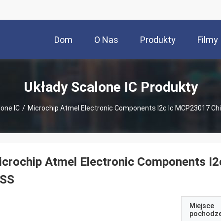
Dom
O Nas
Produkty
Filmy
Układy Scalone IC Produkty
lone IC
/
Microchip Atmel Electronic Components I2c Ic MCP23017 C
icrochip Atmel Electronic Components 
/SS
Miejsce
pochodze