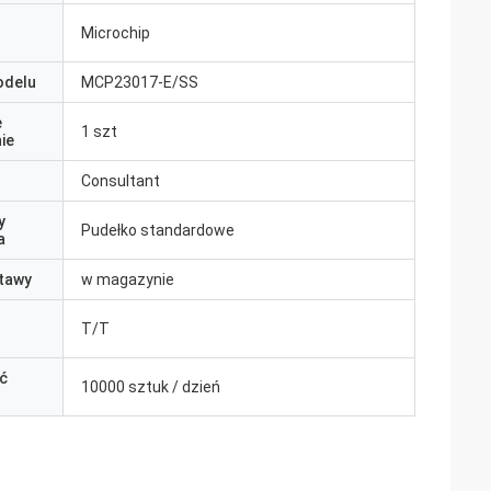
Microchip
odelu
MCP23017-E/SS
e
1 szt
ie
Consultant
y
Pudełko standardowe
a
tawy
w magazynie
T/T
ć
10000 sztuk / dzień