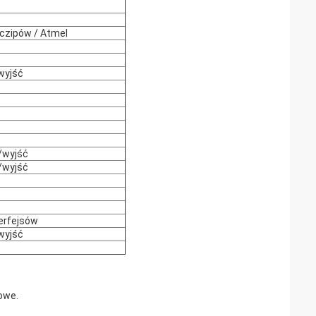
czipów / Atmel
wyjść
/wyjść
/wyjść
terfejsów
wyjść
owe.