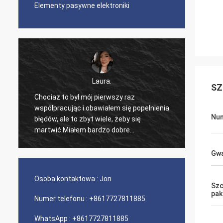
Elementy pasywne elektroniki
Laura.
SZ
Chociaż to był mój pierwszy raz
Ładny 
współpracując i obawiałem się popełnienia
ć
razem,
Nu
błędów, ale to zbyt wiele, żeby się
potrz
martwić.Miałem bardzo dobre
doświadczenie w otrzymaniu chipa i w
zakresie obsługi.
Gwa
Osoba kontaktowa :
Jon
Szc
pak
Numer telefonu :
+8617727811885
WhatsApp :
+8617727811885