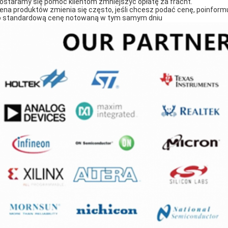
Postaramy się pomóc klientom zmniejszyć opłatę za fracht.
Cena produktów zmienia się często, jeśli chcesz podać cenę, poinform
o standardową cenę notowaną w tym samym dniu