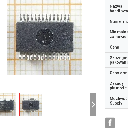
Nazwa
handlowa
Numer m
Minimaln
zamówien
Cena
Szczegół
pakowani
Czas dos
Zasady
płatności
Możliwoś
Supply