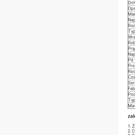
Och
Opa
Mar
Nap
Rod
Typ 
Wra
Rob
Prą
Nap
Pd 
Pro
Rod
Cza
Ser
Fab
Pod
Typ
Mas
zal
1. 
2. 