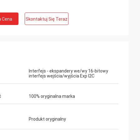
a Cena
Skontaktuj Się Teraz
k
rodukt,
Interfejs - ekspandery we/wy 16-bitowy
kodzone, a jakość
interfejs wejścia/wyjścia Exp I2C
nalna.
ć
100% oryginalna marka
Produkt oryginalny