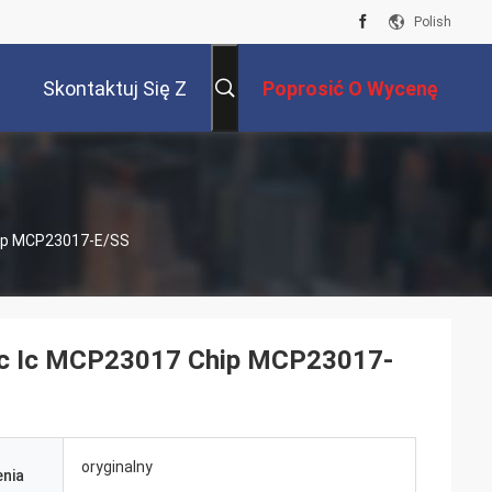
Polish
Skontaktuj Się Z
Poprosić O Wycenę
Nami
hip MCP23017-E/SS
I2c Ic MCP23017 Chip MCP23017-
oryginalny
nia