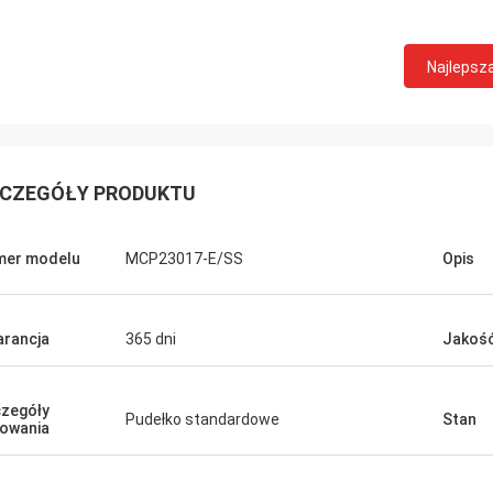
Najlepsz
CZEGÓŁY PRODUKTU
Rajan.
Öztür
produkt, kupię go następnym
Nasza firma otrzymała p
 jeśli będziecie czegoś
opakowanie nie jest usz
mer modelu
MCP23017-E/SS
Opis
ebować.
chipa jest również orygi
rancja
365 dni
Jakoś
zegóły
Pudełko standardowe
Stan
owania